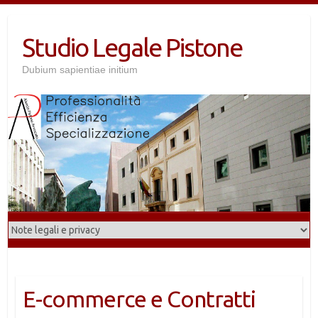
Salta
al
Studio Legale Pistone
contenuto
Dubium sapientiae initium
E-commerce e Contratti