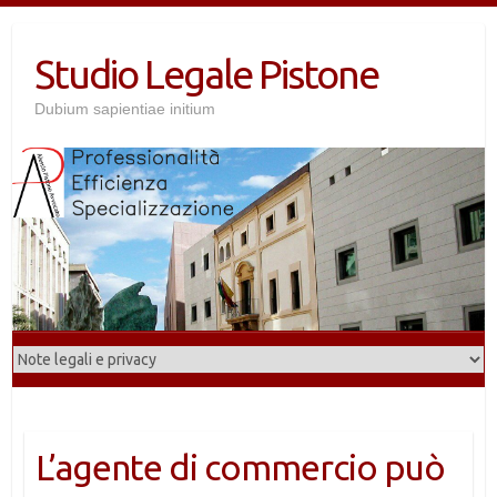
Salta
al
Studio Legale Pistone
contenuto
Dubium sapientiae initium
L’agente di commercio può