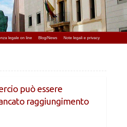
nza legale on line
Blog/News
Note legali e privacy
ercio può essere
mancato raggiungimento