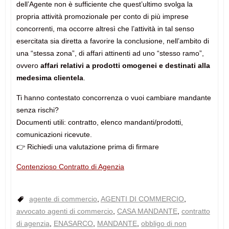
dell’Agente non è sufficiente che quest’ultimo svolga la
propria attività promozionale per conto di più imprese
concorrenti, ma occorre altresì che l’attività in tal senso
esercitata sia diretta a favorire la conclusione, nell’ambito di
una “stessa zona”, di affari attinenti ad uno “stesso ramo”,
ovvero
affari relativi a prodotti omogenei e destinati alla
medesima clientela
.
Ti hanno contestato concorrenza o vuoi cambiare mandante
senza rischi?
Documenti utili: contratto, elenco mandanti/prodotti,
comunicazioni ricevute.
👉 Richiedi una valutazione prima di firmare
Contenzioso Contratto di Agenzia
agente di commercio
,
AGENTI DI COMMERCIO
,
avvocato agenti di commercio
,
CASA MANDANTE
,
contratto
di agenzia
,
ENASARCO
,
MANDANTE
,
obbligo di non