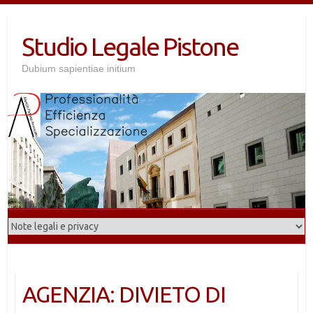
Salta
al
Studio Legale Pistone
contenuto
Dubium sapientiae initium
AGENZIA: DIVIETO DI